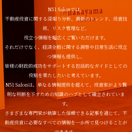
N51 Salonでは、
不動産投資に関する深堀り分析、最新のトレンド、投資技
術、リスク管理など、
役立つ情報を幅広くご覧いただけます。
それだけでなく、経済全般に関する洞察や日常生活に役立
つ情報も提供し、
皆様の財政的成功をサポートする包括的なガイドとしての
役割を果たしたいと考えています。
N51 Salonは、単なる情報提供を超えて、投資家がより賢
明な判断を下すための知識のハブとして確立されていま
す。
さまざまな専門家が執筆した信頼できる記事を通じて、不
動産投資に必要なすべての情報を一か所で見つけることが
できます。