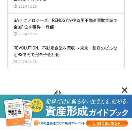
2024.12.26
GAテクノロジーズ、RENOSYが投資用不動産買取実績で
全国1位を獲得 ～株価...
2024.12.26
REVOLUTION、不動産企業を買収 ～東京・銀座のビルな
ど93億円で完全子会社化
2024.12.26
HOME
今だけ無料タブロイド紙配布中
セミナー・相談会
新着記事