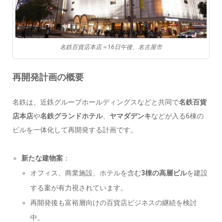
名鉄百貨店本店＝16日午後、名古屋市
再開発計画の概要
名鉄は、近鉄グループホールディングスなどと共同で
名鉄百貨
店本店
や
名鉄グランドホテル
、
ヤマダデンキ
などが入る6棟の
ビルを一体化して再開発する計画です。
新たな建物案
：
オフィス、商業施設、ホテルを含む
3棟の高層ビル
を建設
する案が有力視されています。
再開発後も富裕層向けの百貨店ビジネスの継続を検討
中。