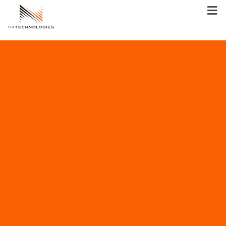
メ
ニ
ュ
ー
内
容
を
ス
キ
ッ
プ