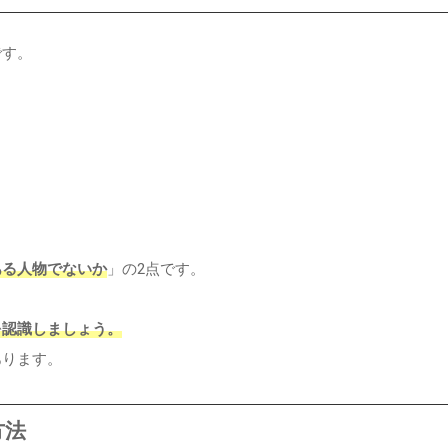
です。
ある人物でないか
」の2点です。
を認識しましょう。
あります。
方法