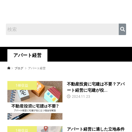
アパート経営
ブログ
アパート経営
不動産投資に宅建は不要？アパ
1棟収益
ート経営に宅建が役...
2024.11.23
アパート経営に適した立地条件
1棟収益