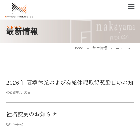
メ
ニ
ュ
ー
内
NEWS
最新情報
容
を
»
»
ス
Home
会社情報
ニュース
キ
ッ
プ
2026年 夏季休業および有給休暇取得奨励日のお知ら
2026年7月20日
社名変更のお知らせ
2026年6月1日