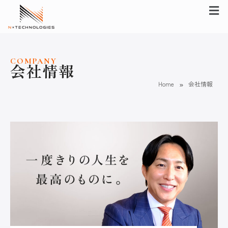
メ
内
ニ
容
ュ
を
ー
ス
キ
COMPANY
会社情報
ッ
»
Home
会社情報
プ