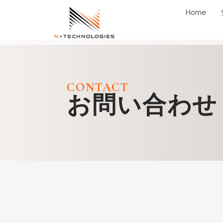
内
Home
容
を
ス
キ
ッ
CONTACT
プ
お問い合わせ