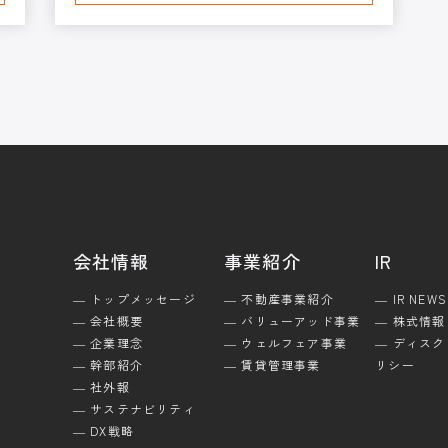
会社情報
事業紹介
IR
― トップメッセージ
― 不動産事業紹介
― IR NEWS
― 会社概要
― バリューアッド事業
― 株式情報
― 企業理念
― ウェルフェア事業
― ディス
― 幹部紹介
― 賃貸管理事業
リシー
― 社外報
― サステナビリティ
― DX戦略