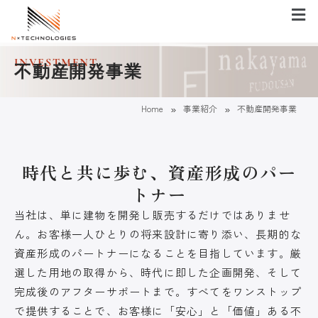
メ
ニ
ュ
ー
内
INVESTMENT
不動産開発事業
容
を
»
»
ス
Home
事業紹介
不動産開発事業
キ
ッ
プ
時代と共に歩む、資産形成のパー
トナー
当社は、単に建物を開発し販売するだけではありませ
ん。お客様一人ひとりの将来設計に寄り添い、長期的な
資産形成のパートナーになることを目指しています。厳
選した用地の取得から、時代に即した企画開発、そして
完成後のアフターサポートまで。すべてをワンストップ
で提供することで、お客様に「安心」と「価値」ある不