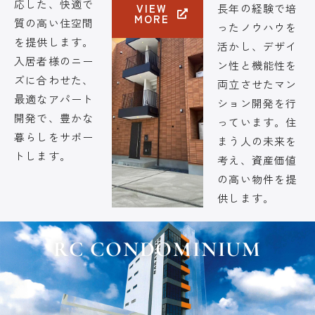
応した、快適で
VIEW
長年の経験で培
MORE
質の高い住空間
ったノウハウを
を提供します。
活かし、デザイ
入居者様のニー
ン性と機能性を
ズに合わせた、
両立させたマン
最適なアパート
ション開発を行
開発で、豊かな
っています。住
暮らしをサポー
まう人の未来を
トします。
考え、資産価値
の高い物件を提
供します。
RC CONDOMINIUM