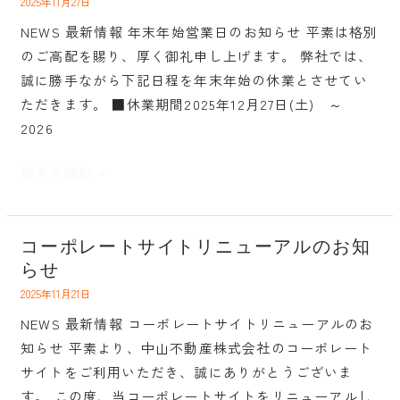
末
2025年11月27日
知
年
NEWS 最新情報 年末年始営業日のお知らせ 平素は格別
ら
始
のご高配を賜り、厚く御礼申し上げます。 弊社では、
せ
営
誠に勝手ながら下記日程を年末年始の休業とさせてい
業
ただきます。 ■休業期間2025年12月27日(土) ～
日
2026
の
お
続きを読む »
知
ら
せ
コーポレートサイトリニューアルのお知
コ
らせ
ー
ポ
2025年11月21日
レ
NEWS 最新情報 コーポレートサイトリニューアルのお
ー
知らせ 平素より、中山不動産株式会社のコーポレート
ト
サイトをご利用いただき、誠にありがとうございま
サ
す。 この度、当コーポレートサイトをリニューアルし