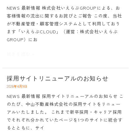
社
NEWS 最新情報 株式会社いえらぶGROUPによる、お
い
客様情報の流出に関するお詫びとご報告 この度、当社
え
が不動産管理・顧客管理システムとして利用しており
ら
ます「いえらぶCLOUD」（運営：株式会社いえらぶ
ぶ
GROUP）にお
GROUP
に
続きを読む »
よ
る、
お
採用サイトリニューアルのお知らせ
採
客
用
2026年4月9日
様
サ
NEWS 最新情報 採用サイトリニューアルのお知らせ こ
情
イ
のたび、中山不動産株式会社の採用サイトをリニュー
報
ト
アルいたしました。 これまで新卒採用・キャリア採用
の
リ
でそれぞれ分かれていたページを1つのサイトに統合す
流
ニ
るとともに、サイ