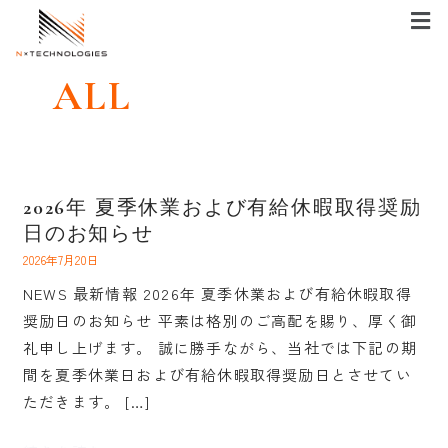
メ
内
ニ
容
ュ
を
ー
ALL
ス
キ
ッ
プ
2026年 夏季休業および有給休暇取得奨励
2026
日のお知らせ
年
夏
2026年7月20日
季
NEWS 最新情報 2026年 夏季休業および有給休暇取得
休
奨励日のお知らせ 平素は格別のご高配を賜り、厚く御
業
礼申し上げます。 誠に勝手ながら、当社では下記の期
お
間を夏季休業日および有給休暇取得奨励日とさせてい
よ
ただきます。 […]
び