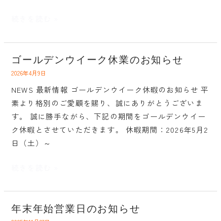
出
ュ
に
ー
続きを読む »
関
ア
す
ル
る
の
ゴールデンウイーク休業のお知らせ
ゴ
お
お
ー
2026年4月9日
詫
知
ル
NEWS 最新情報 ゴールデンウイーク休暇のお知らせ 平
び
ら
デ
素より格別のご愛顧を賜り、誠にありがとうございま
と
せ
ン
す。 誠に勝手ながら、下記の期間をゴールデンウイー
ご
ウ
ク休暇とさせていただきます。 休暇期間：2026年5月2
報
イ
日（土）～
告
ー
ク
続きを読む »
休
業
の
年末年始営業日のお知らせ
年
お