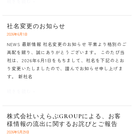
有
続きを読む »
給
休
暇
社名変更のお知らせ
社
取
名
2026年6月1日
得
変
NEWS 最新情報 社名変更のお知らせ 平素より格別のご
奨
更
高配を賜り、誠にありがとうございます。 このたび当
励
の
社は、2026年6月1日をもちまして、社名を下記のとお
日
お
り変更いたしましたので、謹んでお知らせ申し上げま
の
知
す。 新社名
お
ら
知
せ
続きを読む »
ら
せ
株式会社いえらぶGROUPによる、お客
株
様情報の流出に関するお詫びとご報告
式
会
2026年5月29日