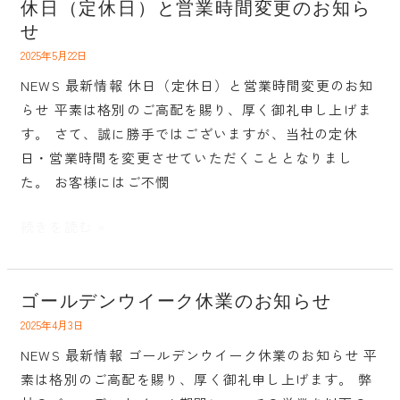
休日（定休日）と営業時間変更のお知ら
休
せ
日
（定
2025年5月22日
休
NEWS 最新情報 休日（定休日）と営業時間変更のお知
日）
らせ 平素は格別のご高配を賜り、厚く御礼申し上げま
と
す。 さて、誠に勝手ではございますが、当社の定休
営
日・営業時間を変更させていただくこととなりまし
業
た。 お客様にはご不憫
時
間
続きを読む »
変
更
の
ゴールデンウイーク休業のお知らせ
ゴ
お
ー
2025年4月3日
知
ル
NEWS 最新情報 ゴールデンウイーク休業のお知らせ 平
ら
デ
素は格別のご高配を賜り、厚く御礼申し上げます。 弊
せ
ン