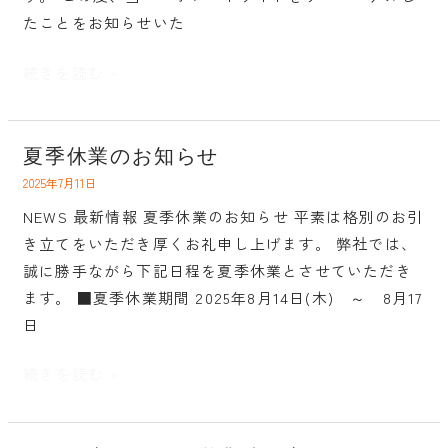
イ
たことをお知らせいた
ト
リ
続きを読む »
ニ
ュ
ー
夏季休業のお知らせ
夏
ア
季
2025年7月11日
ル
休
NEWS 最新情報 夏季休業のお知らせ 平素は格別のお引
の
業
き立てをいただき厚くお礼申し上げます。 弊社では、
お
の
誠に勝手ながら下記日程を夏季休業とさせていただき
知
お
ます。 ■夏季休業期間 2025年8月14日(木) ～ 8月17
ら
知
日
せ
ら
せ
続きを読む »