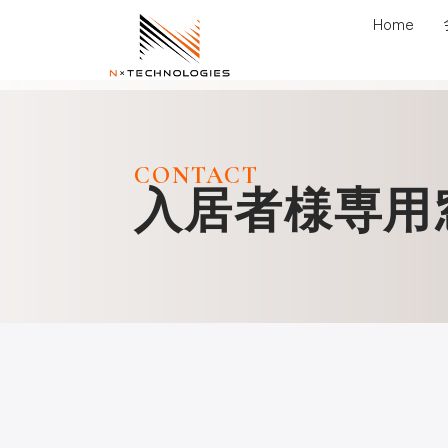
内
Home
容
を
ス
キ
ッ
CONTACT
プ
入居者様専用