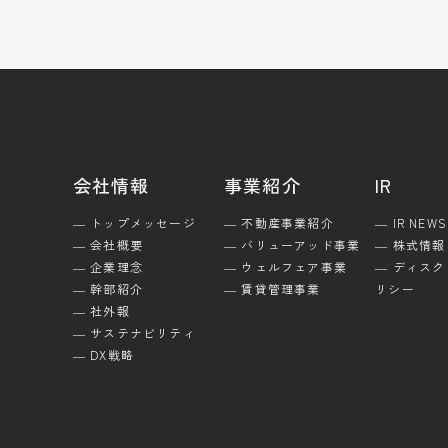
会社情報
事業紹介
IR
― トップメッセージ
― 不動産事業紹介
― IR NEWS
― 会社概要
― バリューアッド事業
― 株式情報
― 企業理念
― ウェルフェア事業
― ディス
― 幹部紹介
― 賃貸管理事業
リシー
― 社外報
― サステナビリティ
― DX戦略