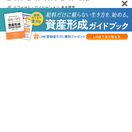
リフォーム・リノベーション
,
名古屋市
HOME
セミナー・相談会
新着記事
運営会社
Copyright ©
【Ｎ51 Salon】 不動産総合情報サイト │ エヌバイテクノロジ