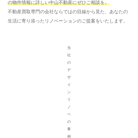
の物件情報に詳しい中山不動産にぜひご相談を。
不動産買取専門の会社ならではの目線から見た、あなたの
生活に寄り添ったリノベーションのご提案をいたします。
当
社
の
デ
ザ
イ
ン
リ
ノ
ベ
の
事
例