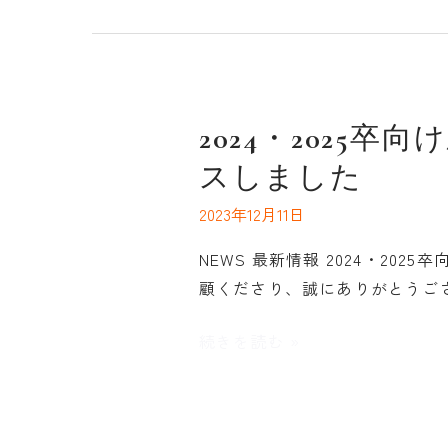
取
得
の
お
知
2024・
2024・202
ら
2025
スしました
せ
卒
2023年12月11日
向
け
NEWS 最新情報 2024・2
新
顧くださり、誠にありがとうご
卒
採
続きを読む »
用
ペ
ー