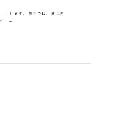
申し上げます。 弊社では、誠に勝
(水) ～