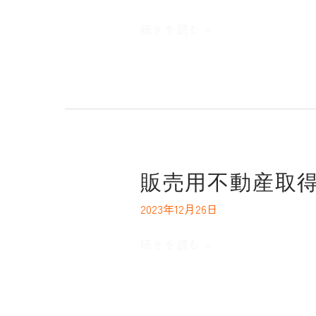
リ
続きを読む »
ニ
ュ
ー
ア
ル
の
お
知
販
販売用不動産取
ら
売
2023年12月26日
せ
用
不
続きを読む »
動
産
取