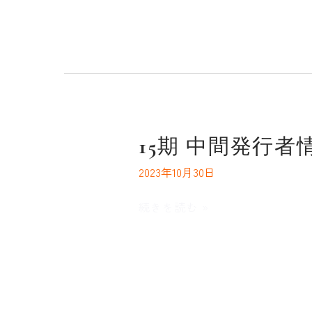
15
15期 中間発行者
期
2023年10月30日
中
間
続きを読む »
発
行
者
情
報