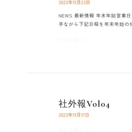
ら
2023年11月23日
し
年
せ
ま
始
NEWS 最新情報 年末年始営
し
営
手ながら下記日程を年末年始の休業
た
業
続きを読む »
日
の
お
知
ら
せ
社
社外報Vol04
外
2023年11月17日
報
Vol04
続きを読む »