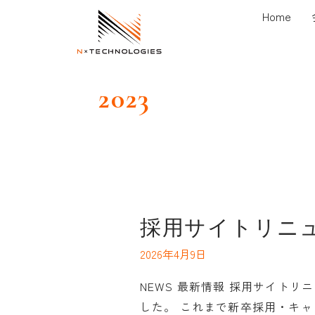
内
Home
容
を
ス
2023
キ
ッ
プ
採
採用サイトリニ
用
2026年4月9日
サ
イ
NEWS 最新情報 採用サイト
ト
した。 これまで新卒採用・キャ