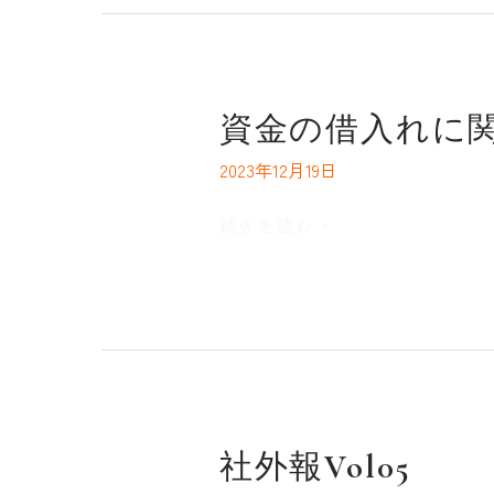
得
の
お
知
資
資金の借入れに
ら
金
せ
2023年12月19日
の
借
続きを読む »
入
れ
に
関
す
る
お
社
社外報Vol05
知
外