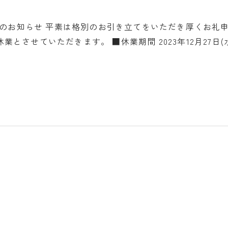
業日のお知らせ 平素は格別のお引き立てをいただき厚くお礼
とさせていただきます。 ■休業期間 2023年12月27日