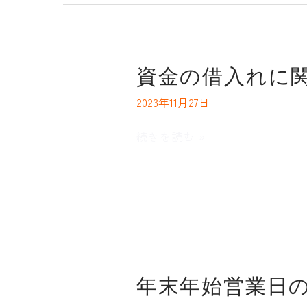
ジ
お
よ
び
資
資金の借入れに
中
金
途
2023年11月27日
の
採
借
続きを読む »
用
入
ペ
れ
ー
に
ジ
関
を
す
リ
る
リ
お
ー
年
年末年始営業日
知
ス
末