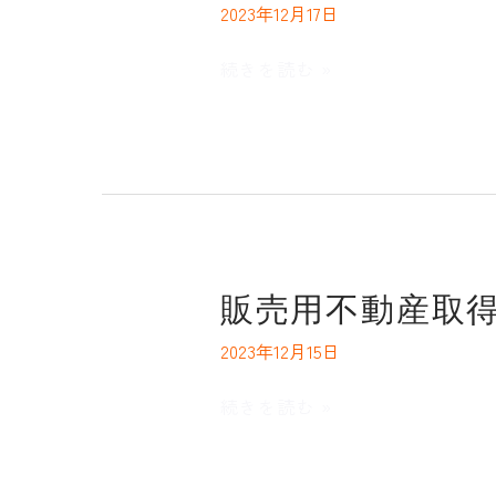
ら
2023年12月17日
報
せ
Vol05
続きを読む »
販
販売用不動産取
売
2023年12月15日
用
不
続きを読む »
動
産