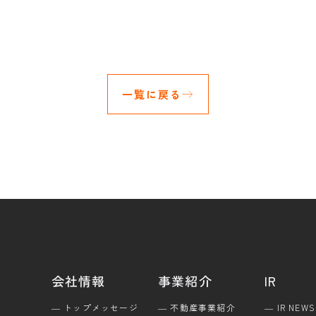
一覧に戻る
会社情報
事業紹介
IR
― トップメッセージ
― 不動産事業紹介
― IR NEWS