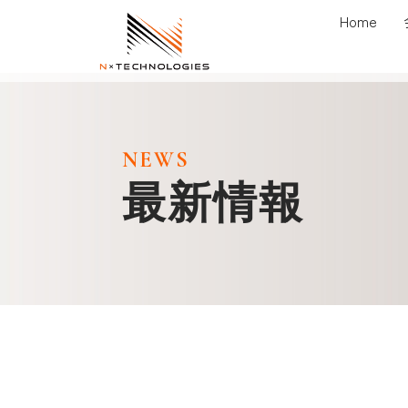
Home
内
容
を
NEWS
ス
最新情報
キ
ッ
プ