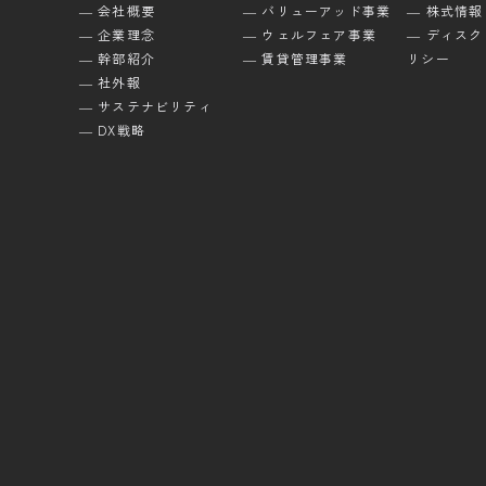
― 会社概要
― バリューアッド事業
― 株式情報
― 企業理念
― ウェルフェア事業
― ディス
― 幹部紹介
― 賃貸管理事業
リシー
― 社外報
― サステナビリティ
― DX戦略