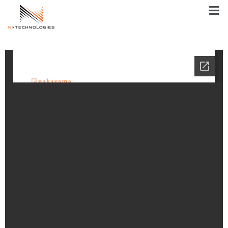
メ
ニ
ュ
ー
内
容
を
ス
キ
ッ
プ