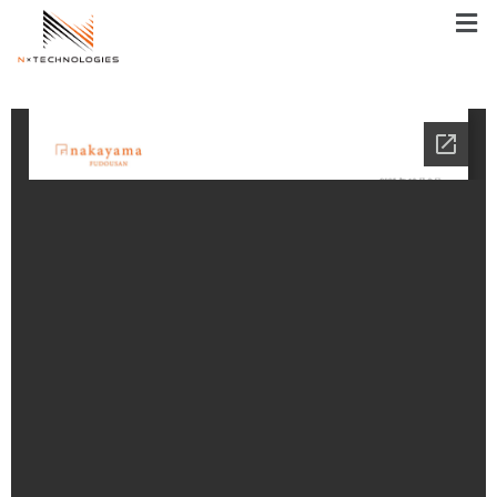
メ
ニ
ュ
ー
内
容
を
ス
キ
ッ
プ