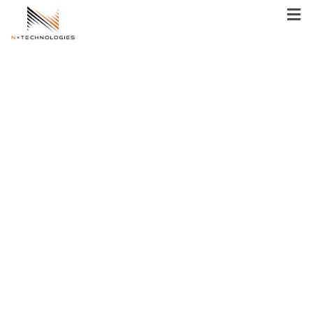
メ
ニ
ュ
ー
内
容
を
ス
キ
ッ
プ