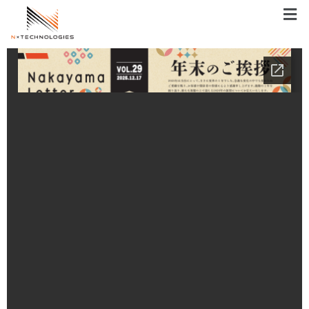
メ
ニ
ュ
ー
内
容
を
ス
キ
ッ
プ