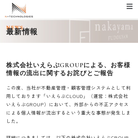
メ
ニ
ュ
ー
内
NEWS
容
最新情報
を
ス
キ
ッ
株式会社いえらぶGROUPによる、お客様
プ
情報の流出に関するお詫びとご報告
この度、当社が不動産管理・顧客管理システムとして利
用しております「いえらぶCLOUD」（運営：株式会社
いえらぶGROUP）において、外部からの不正アクセス
による個人情報が流出するという重大な事態が発生しま
した。
詳細につきましては、以下の株式会社いえらぶGROUP