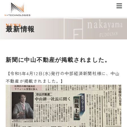
メ
ニ
ュ
ー
内
NEWS
容
最新情報
を
ス
キ
ッ
新聞に中山不動産が掲載されました。
プ
【令和5年4月12日(水)発行の中部経済新聞社様に、中山
不動産が掲載されました。】