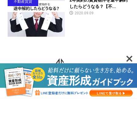
不動産賃貸
したらどうなる？【不...
2020.09.09
HOME
セミナー・相談会
新着記事
運営会社
Copyright ©
【Ｎ51 Salon】 不動産総合情報サイト │ エヌバイテクノロジ