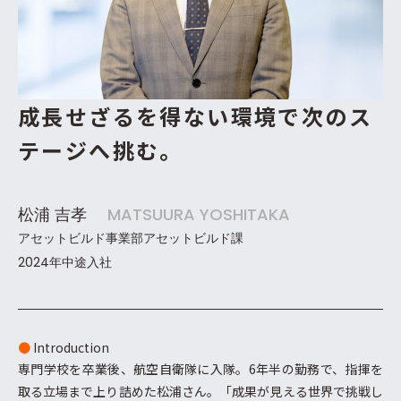
成長せざるを得ない環境で
次のス
テージへ挑む。
松浦 吉孝
MATSUURA YOSHITAKA
アセットビルド事業部アセットビルド課
2024年中途入社
●
Introduction
専門学校を卒業後、航空自衛隊に入隊。6年半の勤務で、指揮を
取る立場まで上り詰めた松浦さん。「成果が見える世界で挑戦し