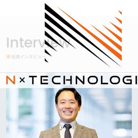
内
容
を
ス
キ
ッ
Interview
プ
●
社員インタビュー