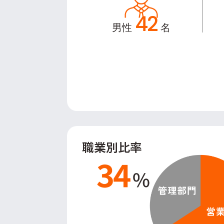
42
男性
名
職業別比率