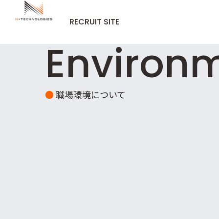
内
容
RECRUIT SITE
を
ス
Environ
キ
ッ
プ
●
職場環境について