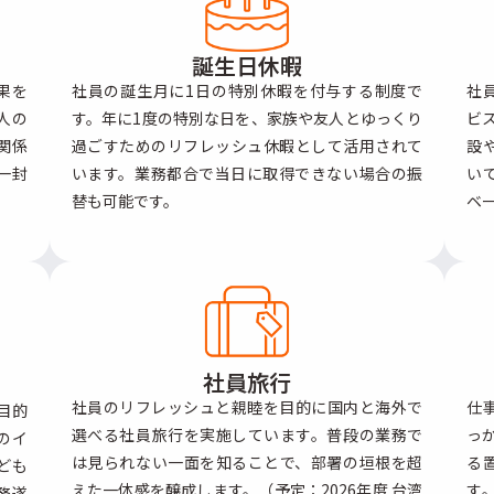
誕生日休暇
果を
社員の誕生月に1日の特別休暇を付与する制度で
社
人の
す。年に1度の特別な日を、家族や友人とゆっくり
ビス
関係
過ごすためのリフレッシュ休暇として活用されて
設
一封
います。業務都合で当日に取得できない場合の振
い
替も可能です。
ベ
社員旅行
社員のリフレッシュと親睦を目的に国内と海外で
仕
目的
選べる社員旅行を実施しています。普段の業務で
っ
のイ
は見られない一面を知ることで、部署の垣根を超
る
ども
えた一体感を醸成します。（予定：2026年度 台湾
す
務遂