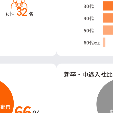
32
女性
名
新卒・中途入社比