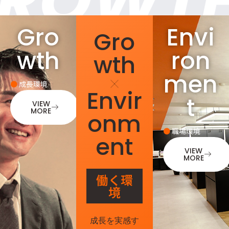
OWTH
O
Gro
Envi
Gro
wth
ron
wth
men
●
成長環境
Envir
t
VIEW
MORE
onm
●
職場環境
ent
VIEW
MORE
働く環
境
成長を実感す