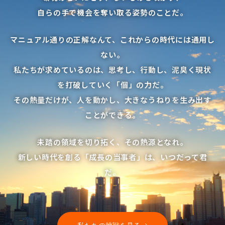
自らの手で機会を奪い取る姿勢のことだ。
マニュアル通りの正解なんて、これからの時代には通用し
ない。
私たちが求めているのは、思考し、行動し、泥臭く現状
を打破していく「個」の力だ。
その熱量だけが、人を動かし、大きなうねりを生み出す
ことができる。
未踏の領域を切り拓く、その熱源となれ。
新しい時代を創る「成長の当事者」は、いつだって君
だ。