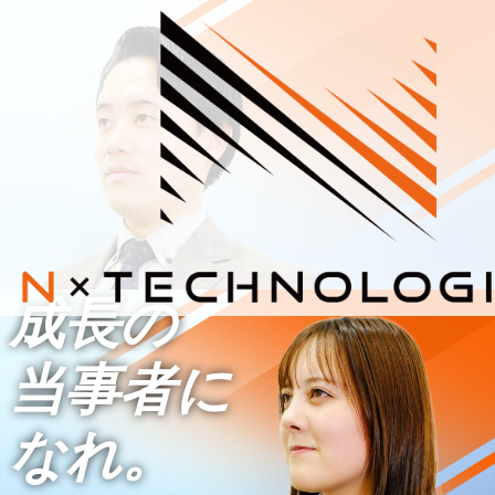
内
容
を
ス
キ
ッ
プ
成長の
当事者に
なれ。