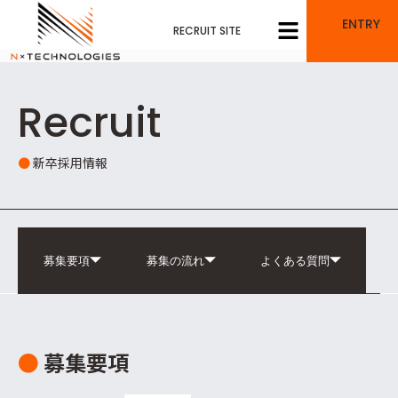
内
メ
ENTRY
容
RECRUIT SITE
ニ
を
ュ
ス
ー
キ
ッ
Recruit
プ
●
新卒採用情報
募集要項
募集の流れ
よくある質問
●
募集要項