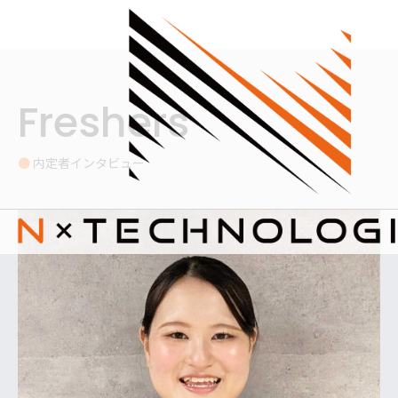
内
容
を
ス
キ
ッ
Freshers
プ
●
内定者インタビュー