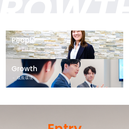
ROWTH
O
People →
－ 働く社員の声
Growth →
－ 成長環境
Entry