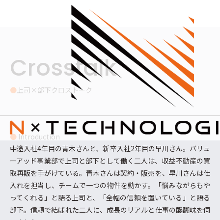
内
容
を
ス
キ
ッ
Crosstalk
プ
●
上司×部下クロストーク
●
Introduction
中途入社4年目の青木さんと、新卒入社2年目の早川さん。バリュ
ーアッド事業部で上司と部下として働く二人は、収益不動産の買
取再販を手がけている。青木さんは契約・販売を、早川さんは仕
入れを担当し、チームで一つの物件を動かす。「悩みながらもや
ってくれる」と語る上司と、「全幅の信頼を置いている」と語る
部下。信頼で結ばれた二人に、成長のリアルと仕事の醍醐味を伺