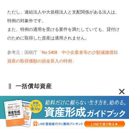
ただし、連結法人や大規模法人と支配関係がある法人は、
特例の対象外です。
また、特例の適用を受ける要件を満たしていても、貸付け
のために取得した資産は適用されません。
参考元：国税庁「
No.5408 中小企業者等の少額減価償却
資産の取得価額の損金算入の特例
」
一括償却資産
減価償却では、耐用年数に応じて経費計上していくのが基
本です。
ただし、一括償却資産という制度を活用すると、資産の種
類や用途に関わらず、3年で均等償却できます。