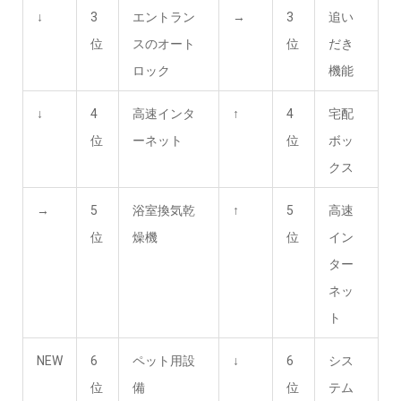
↓
3
エントラン
→
3
追い
位
スのオート
位
だき
ロック
機能
↓
4
高速インタ
↑
4
宅配
位
ーネット
位
ボッ
クス
→
5
浴室換気乾
↑
5
高速
位
燥機
位
イン
ター
ネッ
ト
NEW
6
ペット用設
↓
6
シス
位
備
位
テム