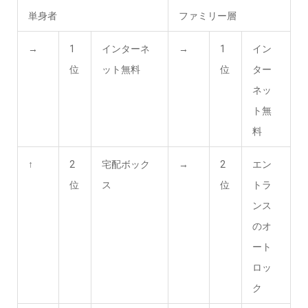
単身者
ファミリー層
→
1
インターネ
→
1
イン
位
ット無料
位
ター
ネッ
ト無
料
↑
2
宅配ボック
→
2
エン
位
ス
位
トラ
ンス
のオ
ート
ロッ
ク