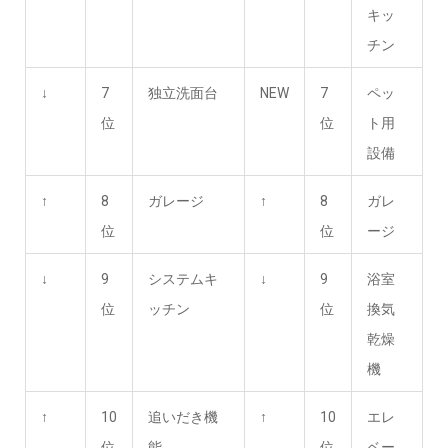
キッ
チン
↓
7
独立洗面台
NEW
7
ペッ
位
位
ト用
設備
↑
8
ガレージ
↑
8
ガレ
位
位
ージ
↓
9
システムキ
↓
9
浴室
位
ッチン
位
換気
乾燥
機
↑
10
追いだき機
↑
10
エレ
位
能
位
ベー