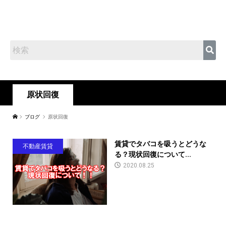
原状回復
ブログ
原状回復
賃貸でタバコを吸うとどうな
不動産賃貸
る？現状回復について...
2020.08.25