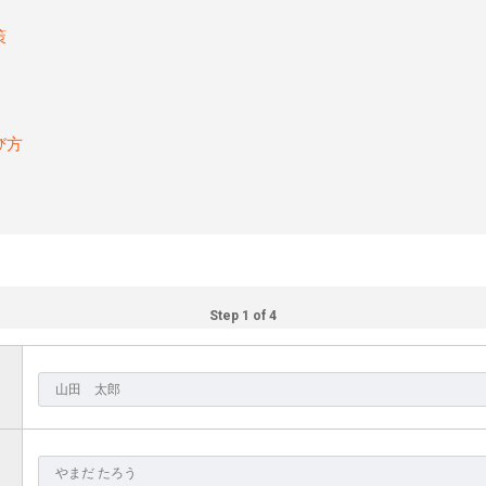
策
び方
Step 1 of 4